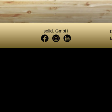
solid. GmbH
D
ben und Bücherreg